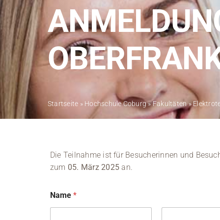
ANMELDUNG
OBERFRANK
Startseite
»
Hochschule Coburg
»
Fakultäten
»
Elektrot
Die Teilnahme ist für Besucherinnen und Besuc
zum
05. März 2025
an.
Name
*