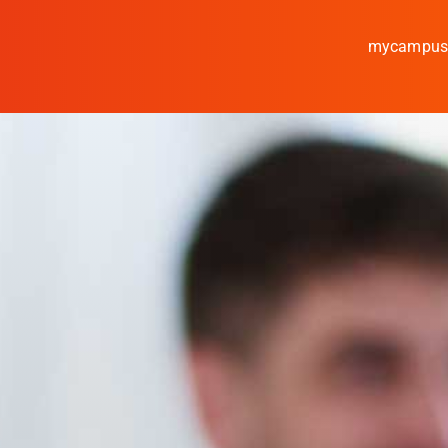
mycampu
Studieren
Forschen
Kooperieren
Hochschule Coburg
Regionalentwicklung
Entdecke die Region
Informationen für …