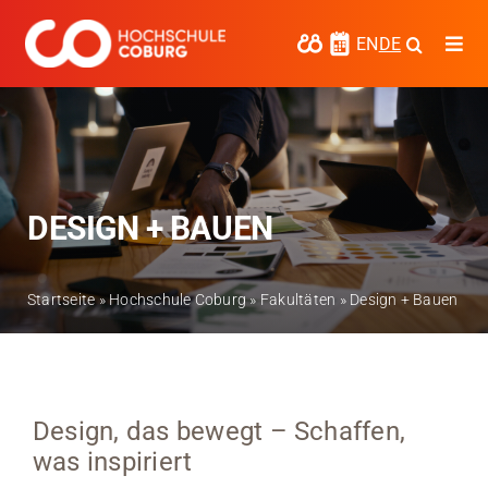
Zum
Inhalt
EN
DE
Togg
springen
Navi
Studieren
Forschen
Kooperieren
DESIGN + BAUEN
Hochschule Coburg
Startseite
»
Hochschule Coburg
»
Fakultäten
»
Design + Bauen
Regionalentwicklung
Entdecke die Region
Informationen für …
Design, das bewegt – Schaffen,
was inspiriert
Kontakt