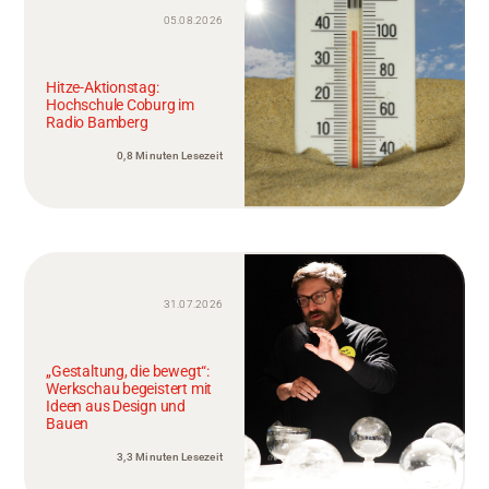
05.08.2026
Hitze-Aktionstag:
Hochschule Coburg im
Radio Bamberg
0,8 Minuten Lesezeit
31.07.2026
„Gestaltung, die bewegt“:
Werkschau begeistert mit
Ideen aus Design und
Bauen
3,3 Minuten Lesezeit