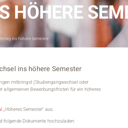
Kontakt
NS HÖHERE SEM
Medien
Stellenangebote
instieg ins höhere Semester
News
Veranstaltungen
hsel ins höhere Semester
ngen mitbringst (Studiengangwechsel oder
r allgemeinen Bewerbungsfristen für ein höheres
al
„Höheres Semester“ aus.
ind folgende Dokumente hochzuladen: