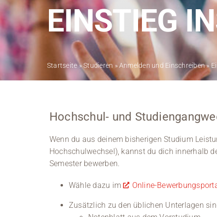
EINSTIEG I
Startseite
»
Studieren
»
Anmelden und Einschreiben
»
E
Hochschul- und Studiengangwec
Wenn du aus deinem bisherigen Studium Leistu
Hochschulwechsel), kannst du dich innerhalb de
Semester bewerben.
Wähle dazu im
Online-Bewerbungsport
Zusätzlich zu den üblichen Unterlagen s