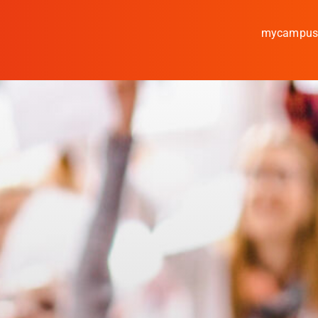
mycampu
Studieren
Forschen
Kooperieren
Hochschule Coburg
Regionalentwicklun
Entdecke die Region
Informationen für …