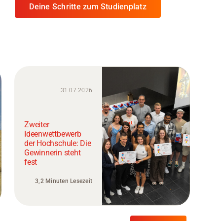
Deine Schritte zum Studienplatz
31.07.2026
Zweiter
Ideenwettbewerb
der Hochschule: Die
Gewinnerin steht
fest
3,2 Minuten Lesezeit