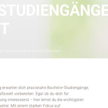
Kontakt
STUDIENGÄNGE 
Medien
FT
Stellenangebote
News
Veranstaltungen
lor-Studiengänge im Bereich Wirtschaft
g erwarten dich praxisnahe Bachelor-Studiengänge,
aftswelt vorbereiten. Egal ob du dich für
 interessierst – hier lernst du die wichtigsten
eiter. Mit einem starken Fokus auf