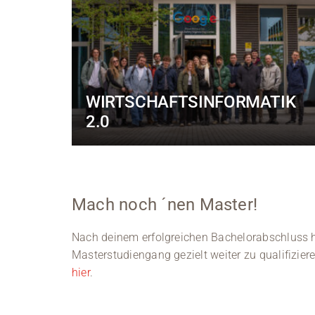
WIRTSCHAFTSINFORMATIK
2.0
Mach noch ´nen Master!
Nach deinem erfolgreichen Bachelorabschluss ha
Masterstudiengang gezielt weiter zu qualifizier
hier
.