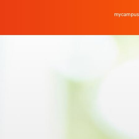
mycampu
Studieren
Forschen
Kooperieren
Hochschule Coburg
Regionalentwicklun
Entdecke die Region
Informationen für …