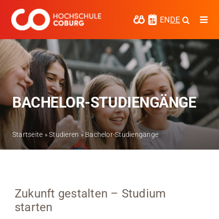
Zum
Inhalt
EN
DE
Togg
springen
Navi
Studieren
Forschen
Kooperieren
BACHELOR-STUDIENGÄNGE
Hochschule Coburg
Startseite
»
Studieren
»
Bachelor-Studiengänge
Regionalentwicklung
Entdecke die Region
Informationen für …
Zukunft gestalten – Studium
starten
Kontakt