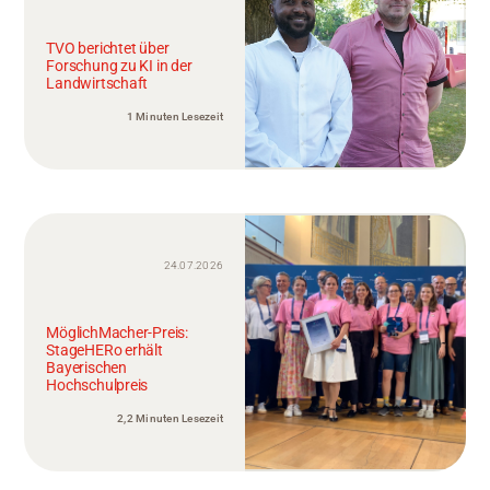
TVO berichtet über
Forschung zu KI in der
Landwirtschaft
1 Minuten Lesezeit
24.07.2026
MöglichMacher-Preis:
StageHERo erhält
Bayerischen
Hochschulpreis
2,2 Minuten Lesezeit