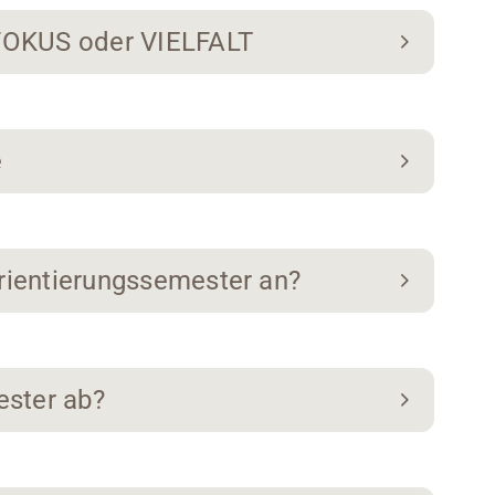
 FOKUS oder VIELFALT
e
rientierungssemester an?
ester ab?