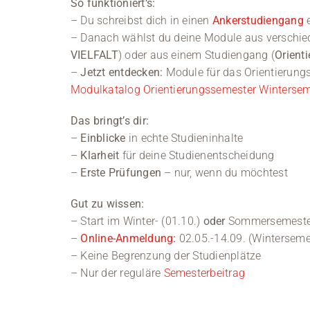
So funktioniert‘s:
– Du schreibst dich in einen
Ankerstudiengang
– Danach wählst du deine Module aus verschie
VIELFALT
) oder aus einem Studiengang (
Orient
–
Jetzt entdecken:
Module für das Orientierung
Modulkatalog Orientierungssemester Winterse
Das bringt’s dir:
–
Einblicke
in echte Studieninhalte
–
Klarheit
für deine Studienentscheidung
–
Erste Prüfungen
– nur, wenn du möchtest
Gut zu wissen:
– Start im Winter- (01.10.)
oder
Sommersemester
–
Online-Anmeldung:
02.05.-14.09. (Winterseme
– Keine Begrenzung der Studienplätze
– Nur der reguläre
Semesterbeitrag