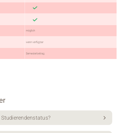
er
n Studierendenstatus?