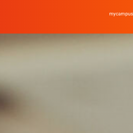
mycampu
Studieren
Forschen
Kooperieren
Hochschule Coburg
Regionalentwicklun
Entdecke die Region
Informationen für …