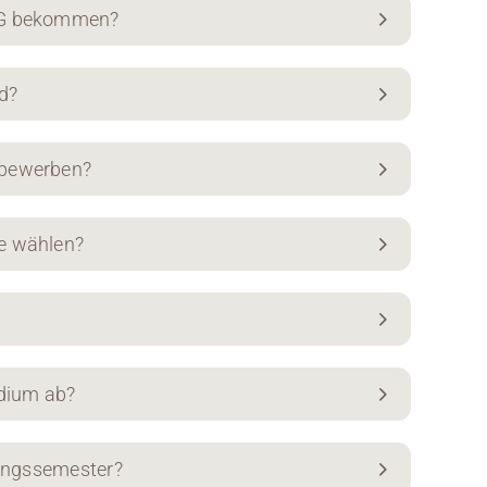
föG bekommen?
ld?
 bewerben?
e wählen?
udium ab?
rungssemester?