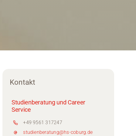
Kontakt
Studienberatung und Career
Service
+49 9561 317247
studienberatung@hs-coburg.de