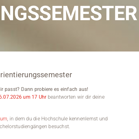
Kontakt
UNGSSEMESTER
Medien
Stellenangebote
News
Veranstaltungen
Orientierungssemester
ir passt? Dann probiere es einfach aus!
16.07.2026 um 17 Uhr
beantworten wir dir deine
ium
, in dem du die Hochschule kennenlernst und
chelorstudiengängen besuchst.