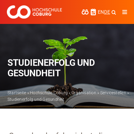
Zum
Inhalt
EN
DE
Togg
springen
Navi
Studieren
Forschen
Kooperieren
STUDIENERFOLG UND
GESUNDHEIT
Hochschule Coburg
Regionalentwicklung
Startseite
»
Hochschule Coburg
»
Organisation
»
Servicestellen
»
Studienerfolg und Gesundheit
Entdecke die Region
Informationen für …
Kontakt