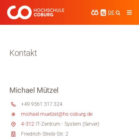
Zum
Inhalt
DE
Togg
springen
Navi
Studieren
Forschen
Kontakt
Kooperieren
Hochschule Coburg
Michael Mützel
Regionalentwicklung
+49 9561 317 324
Entdecke die Region
michael.muetzel@hs-coburg.de
Informationen für …
4-312
IT-Zentrum - System (Server)
Friedrich-Streib-Str. 2
Kontakt