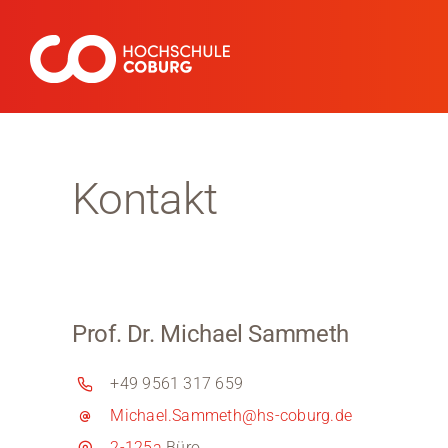
Zum
Inhalt
springen
Kontakt
Prof. Dr. Michael Sammeth
+49 9561 317 659
Michael.Sammeth@hs-coburg.de
2-125a
Büro