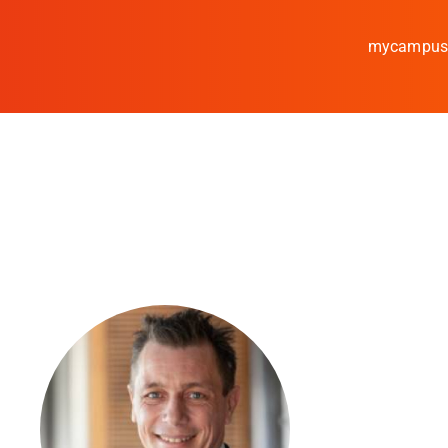
mycampu
Studieren
Forschen
Kooperieren
Hochschule Coburg
Regionalentwicklung
Entdecke die Region
Informationen für …