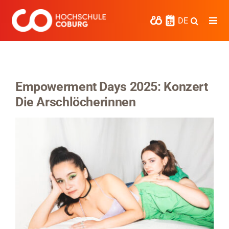
Zum
Inhalt
DE
Togg
springen
Navi
Studieren
Forschen
Empowerment Days 2025: Konzert
Die Arschlöcherinnen
Kooperieren
Hochschule Coburg
Regionalentwicklung
Entdecke die Region
Informationen für …
Kontakt