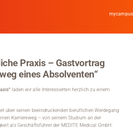
mycampu
Studieren
Forschen
iche Praxis – Gastvortrag
Kooperieren
eweg eines Absolventen“
Hochschule Coburg
axis“
laden wir alle Interessierten herzlich zu einem
Regionalentwicklung
Entdecke die Region
tet über seinen beeindruckenden beruflichen Werdegang
seinen Karriereweg – von seinem Studium an der
Informationen für …
igkeit als Geschäftsführer der MEDITE Medical GmbH.