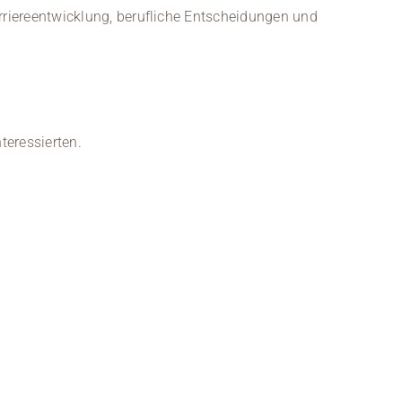
Kontakt
arriereentwicklung, berufliche Entscheidungen und
Medien
Stellenangebote
News
nteressierten.
Veranstaltungen