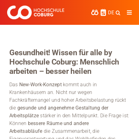
Zum
Inhalt
DE
Togg
springen
Navi
Studieren
Forschen
Gesundheit! Wissen für alle by
Hochschule Coburg: Menschlich
Kooperieren
arbeiten – besser heilen
Hochschule Coburg
Das
New-Work-Konzept
kommt auch in
Regionalentwicklung
Krankenhäusern an. Nicht nur wegen
Fachkräftemangel und hoher Arbeitsbelastung rückt
Entdecke die Region
die
gesunde und angenehme Gestaltung der
Arbeitsplätze
stärker in den Mittelpunkt. Die Frage ist:
Informationen für …
Können
bessere Räume und andere
Arbeitsabläufe
die Zusammenarbeit, die
Kontakt
Eigenverantwortung und das Wohlbefinden des