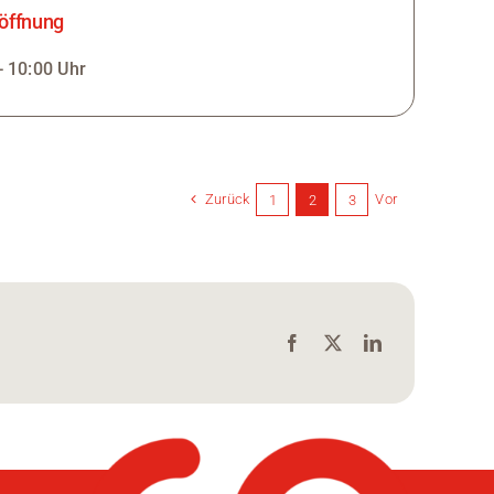
röffnung
- 10:00 Uhr
Zurück
Vor
1
2
3