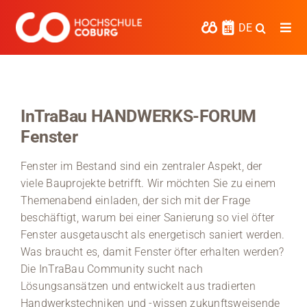
Zum
Inhalt
DE
Togg
springen
Navi
Studieren
Forschen
InTraBau HANDWERKS-FORUM
Fenster
Kooperieren
Fenster im Bestand sind ein zentraler Aspekt, der
Hochschule Coburg
viele Bauprojekte betrifft. Wir möchten Sie zu einem
Themenabend einladen, der sich mit der Frage
Regionalentwicklung
beschäftigt, warum bei einer Sanierung so viel öfter
Entdecke die Region
Fenster ausgetauscht als energetisch saniert werden.
Was braucht es, damit Fenster öfter erhalten werden?
Informationen für …
Die InTraBau Community sucht nach
Lösungsansätzen und entwickelt aus tradierten
Kontakt
Handwerkstechniken und -wissen zukunftsweisende