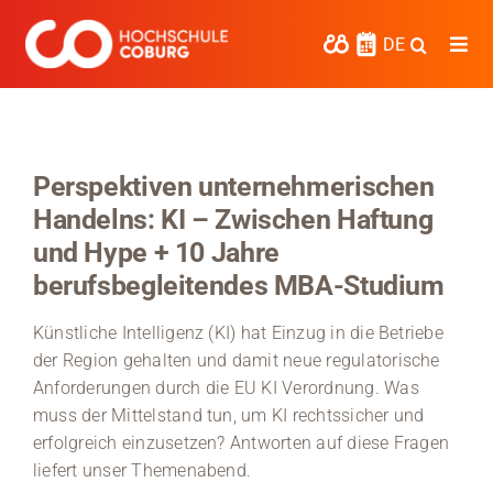
Zum
Inhalt
DE
Togg
springen
Navi
Studieren
Forschen
Perspektiven unternehmerischen
Handelns: KI – Zwischen Haftung
Kooperieren
und Hype + 10 Jahre
Hochschule Coburg
berufsbegleitendes MBA-Studium
Regionalentwicklung
Künstliche Intelligenz (KI) hat Einzug in die Betriebe
der Region gehalten und damit neue regulatorische
Entdecke die Region
Anforderungen durch die EU KI Verordnung. Was
muss der Mittelstand tun, um KI rechtssicher und
Informationen für …
erfolgreich einzusetzen? Antworten auf diese Fragen
liefert unser Themenabend.
Kontakt