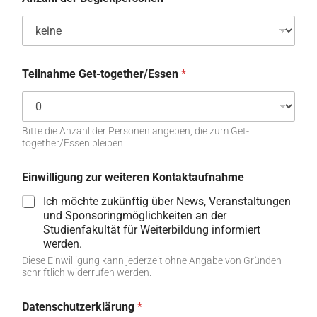
m
e
*
*
Teilnahme Get-together/Essen
*
Bitte die Anzahl der Personen angeben, die zum Get-
together/Essen bleiben
Einwilligung zur weiteren Kontaktaufnahme
Ich möchte zukünftig über News, Veranstaltungen
und Sponsoringmöglichkeiten an der
Studienfakultät für Weiterbildung informiert
werden.
Diese Einwilligung kann jederzeit ohne Angabe von Gründen
schriftlich widerrufen werden.
Datenschutzerklärung
*