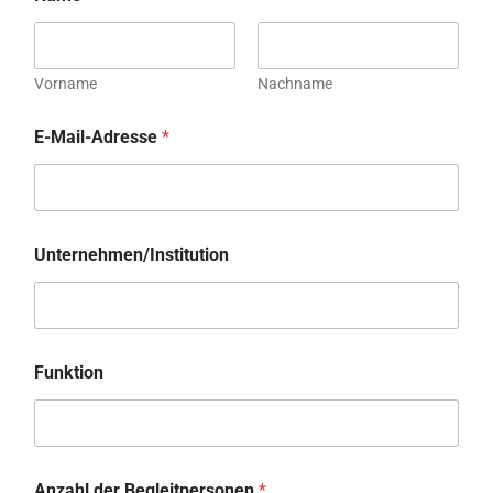
Vorname
Nachname
E-Mail-Adresse
*
Unternehmen/Institution
T
Funktion
e
i
l
n
a
h
Anzahl der Begleitpersonen
*