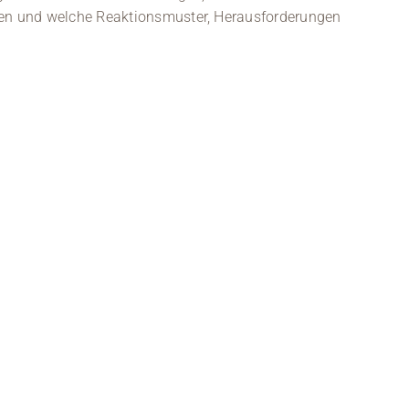
Kontakt
en und welche Reaktionsmuster, Herausforderungen
Medien
Stellenangebote
News
Veranstaltungen