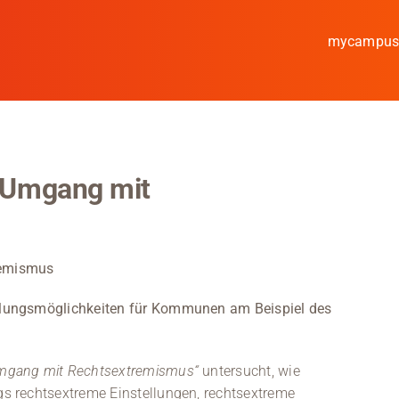
mycampu
Studieren
Forschen
 Umgang mit
Kooperieren
Hochschule Coburg
remismus
Regionalentwicklung
dlungsmöglichkeiten für Kommunen am Beispiel des
Entdecke die Region
Informationen für …
mgang mit Rechtsextremismus“
untersucht, wie
s rechtsextreme Einstellungen, rechtsextreme