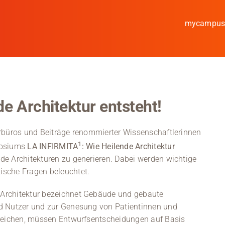
mycampu
Studieren
Forschen
e Architektur entsteht!
Kooperieren
Hochschule Coburg
urbüros und Beiträge renommierter Wissenschaftlerinnen
1
posiums
LA INFIRMITA
: Wie Heilende Architektur
Regionalentwicklung
e Architekturen zu generieren. Dabei werden wichtige
tische Fragen beleuchtet.
Entdecke die Region
 Architektur bezeichnet Gebäude und gebaute
Informationen für …
nd Nutzer und zur Genesung von Patientinnen und
rreichen, müssen Entwurfsentscheidungen auf Basis