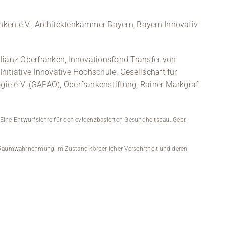
nken e.V., Architektenkammer Bayern, Bayern Innovativ
llianz Oberfranken, Innovationsfond Transfer von
nitiative Innovative Hochschule, Gesellschaft für
ie e.V. (GAPAO), Oberfrankenstiftung, Rainer Markgraf
r. Eine Entwurfslehre für den evidenzbasierten Gesundheitsbau. Gebr.
s: Raumwahrnehmung im Zustand körperlicher Versehrtheit und deren