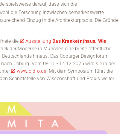
Kontakt
Beispielsweise darauf, dass sich die
wohl die Forschung inzwischen bemerkenswerte
Medien
zureichend Einzug in die Architekturpraxis. Die Gründe
Stellenangebote
fnete die
Ausstellung
Das Kranke(n)haus. Wie
News
thek der Moderne in München eine breite öffentliche
en Deutschlands hinaus. Das Coburger Designforum
Veranstaltungen
r nach Coburg. Vom 08.11.- 14.12.2025 wird sie in der
 unter
www.c-d-o.de
. Mit dem Symposium führt die
en Schnittstelle von Wissenschaft und Praxis weiter.