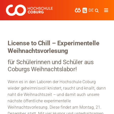
Zum
Inhalt
DE
Togg
springen
Navi
Studieren
Forschen
License to Chill – Experimentelle
Weihnachtsvorlesung
Kooperieren
für Schülerinnen und Schüler aus
Hochschule Coburg
Coburgs Weihnachtslabor!
Regionalentwicklung
Wenn es in den Laboren der Hochschule Coburg
Entdecke die Region
wieder geheimnisvoll knistert, raucht und knallt, dann
naht die Weihnachtszeit – und damit auch unsere
Informationen für …
nächste öffentliche experimentelle
Weihnachtsvorlesung. Diese findet am Montag, 21.
Kontakt
Dezember, statt. Mit viel Humor und unterhaltsamen