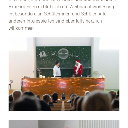
Experimenten richtet sich die Weihnachtsvorlesung
Medien
insbesondere an Schülerinnen und Schüler. Alle
anderen Interessierten sind ebenfalls herzlich
Stellenangebote
willkommen
.
News
Veranstaltungen