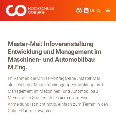
Zum
Inhalt
DE
Togg
springen
Navi
Studieren
Forschen
Master-Mai: Infoveranstaltung
Entwicklung und Management im
Kooperieren
Maschinen- und Automobilbau
Hochschule Coburg
M.Eng.
Regionalentwicklung
Im Rahmen der Online-Vortragsreihe „Master-Mai“
stellt sich der Masterstudiengang Entwicklung und
Entdecke die Region
Management im Maschinen- und Automobilbau
M.Eng. allen Studieninteressierten vor. Eine
Informationen für …
Anmeldung ist nicht nötig, einfach zum Termin in den
Online-Raum einwählen.
Kontakt