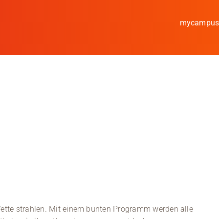
mycampu
Studieren
Forschen
Kooperieren
Hochschule Coburg
Regionalentwicklung
Entdecke die Region
Informationen für …
ette strahlen. Mit einem bunten Programm werden alle