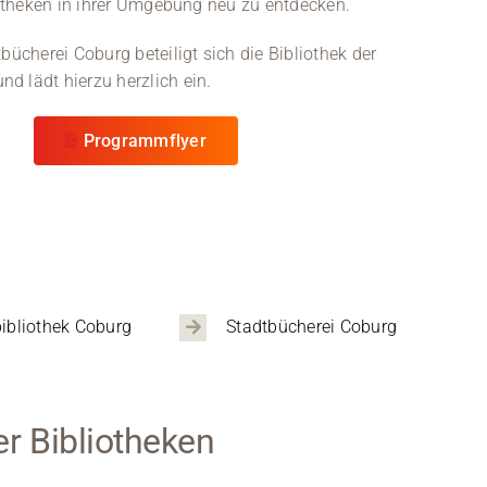
otheken in ihrer Umgebung neu zu entdecken.
Kontakt
cherei Coburg beteiligt sich die Bibliothek der
Medien
nd lädt hierzu herzlich ein.
Stellenangebote
Programmflyer
News
Veranstaltungen
ibliothek Coburg
Stadtbücherei Coburg
r Bibliotheken