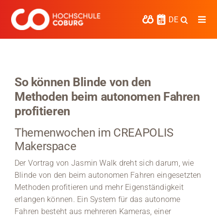
Zum
Inhalt
DE
Togg
springen
Navi
Studieren
Forschen
So können Blinde von den
Methoden beim autonomen Fahren
Kooperieren
profitieren
Hochschule Coburg
Themenwochen im CREAPOLIS
Regionalentwicklung
Makerspace
Der Vortrag von Jasmin Walk dreht sich darum, wie
Entdecke die Region
Blinde von den beim autonomen Fahren eingesetzten
Methoden profitieren und mehr Eigenständigkeit
Informationen für …
erlangen können. Ein System für das autonome
Fahren besteht aus mehreren Kameras, einer
Kontakt