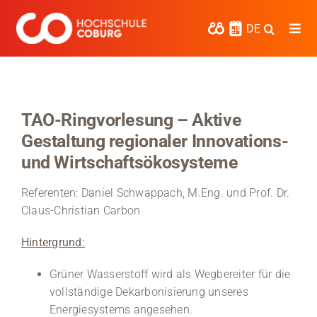
Zum
Inhalt
DE
Togg
springen
Navi
Studieren
Forschen
TAO-Ringvorlesung – Aktive
Gestaltung regionaler Innovations-
Kooperieren
und Wirtschaftsökosysteme
Hochschule Coburg
Referenten: Daniel Schwappach, M.Eng. und Prof. Dr.
Regionalentwicklung
Claus-Christian Carbon
Entdecke die Region
Hintergrund:
Grüner Wasserstoff wird als Wegbereiter für die
Informationen für …
vollständige Dekarbonisierung unseres
Energiesystems angesehen.
Kontakt