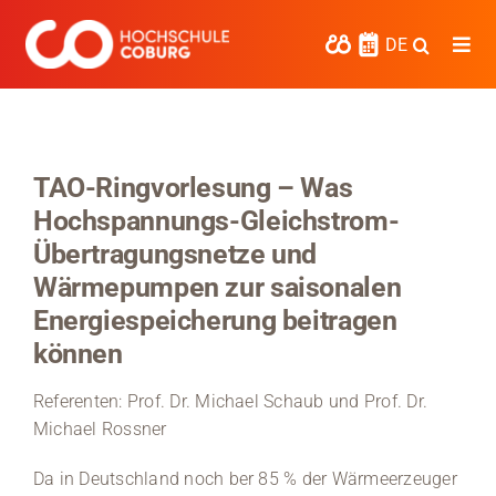
Zum
Inhalt
DE
Togg
springen
Navi
Studieren
Forschen
TAO-Ringvorlesung – Was
Hochspannungs-Gleichstrom-
Kooperieren
Übertragungsnetze und
Hochschule Coburg
Wärmepumpen zur saisonalen
Energiespeicherung beitragen
Regionalentwicklung
können
Entdecke die Region
Referenten: Prof. Dr. Michael Schaub und Prof. Dr.
Michael Rossner
Informationen für …
Da in Deutschland noch ber 85 % der Wärmeerzeuger
Kontakt