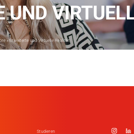
Kontakt
 UND VIRTUELL
Medien
Stellenangebote
ore
»
Erweiterte und Virtuelle Realität
News
Veranstaltungen
Studieren