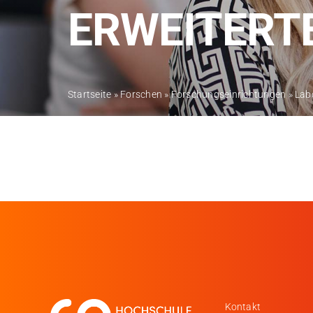
ERWEITERTE
Startseite
»
Forschen
»
Forschungseinrichtungen
»
Lab
Kontakt