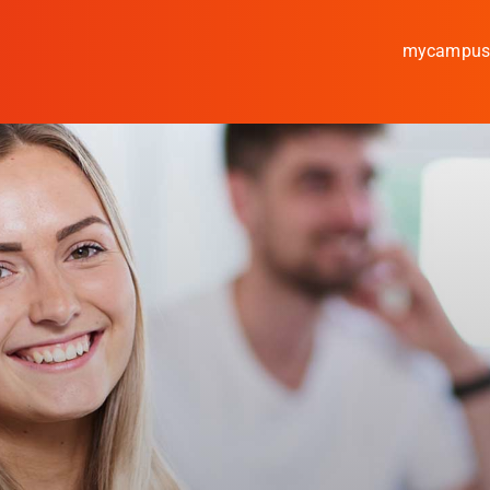
mycampu
Studieren
Forschen
Kooperieren
Hochschule Coburg
Regionalentwicklun
Entdecke die Region
Informationen für …