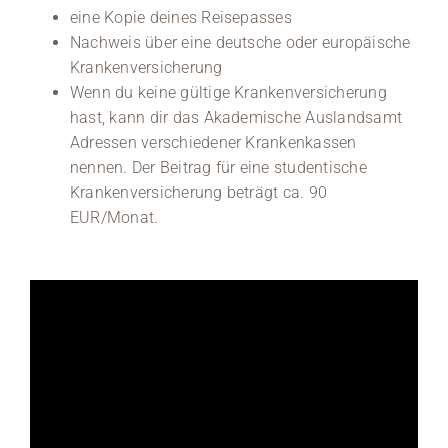
eine Kopie deines Reisepasses
Nachweis über eine deutsche oder europäische
Krankenversicherung
Wenn du keine gültige Krankenversicherung
hast, kann dir das Akademische Auslandsamt
Adressen verschiedener Krankenkassen
nennen. Der Beitrag für eine studentische
Krankenversicherung beträgt ca. 90
EUR/Monat.