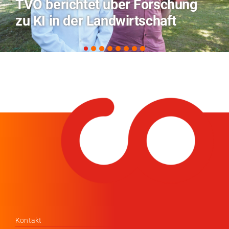
rschung
Hitze-Aktionstag: Hoc
haft
Coburg im Radio Bamb
Kontakt