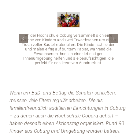
Medien
Stellenangebote
An der Hochschule Coburg versammelt sich eine
Gruppe von Kindern und zwei Erwachsenen um einen
News
Tisch voller Bastelmaterialien. Die Kinder schneiden
und malen eifrig auf buntem Papier, während die
Erwachsenen ihnen in einer lebendigen
Kind
Veranstaltungen
Innenumgebung helfen und sie beaufsichtigen, die
Hochsch
perfekt für den kreativen Ausdruck ist.
gelb
Train
einige
Wenn am Buß- und Bettag die Schulen schließen,
müssen viele Eltern regulär arbeiten. Die als
familienfreundlich auditierten Einrichtungen in Coburg
– zu denen auch die Hochschule Coburg gehört –
haben deshalb einen Aktionstag organisiert. Rund 90
Kinder aus Coburg und Umgebung wurden betreut.