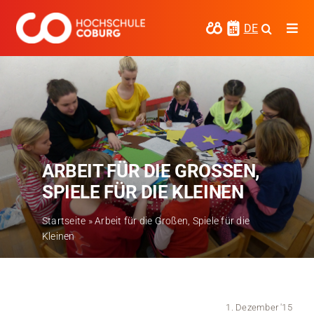
Zum
Inhalt
DE
Togg
springen
Navi
Studieren
Forschen
Kooperieren
ARBEIT FÜR DIE GROSSEN, S
Hochschule Coburg
PIELE FÜR DIE KLEINEN
Regionalentwicklung
Startseite
»
Arbeit für die Großen, Spiele für die
Kleinen
Entdecke die Region
Informationen für …
Kontakt
1. Dezember '15