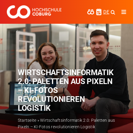
Zum
Inhalt
DE
Togg
springen
Navi
Studieren
Forschen
Kooperieren
WIRTSCHAFTSINFORMATIK
Hochschule Coburg
2.0: PALETTEN AUS PIXELN
Regionalentwicklung
– KI-FOTOS
REVOLUTIONIEREN
Entdecke die Region
LOGISTIK
Informationen für …
Startseite
»
Wirtschaftsinformatik 2.0: Paletten aus
Pixeln – KI-Fotos revolutionieren Logistik
Kontakt