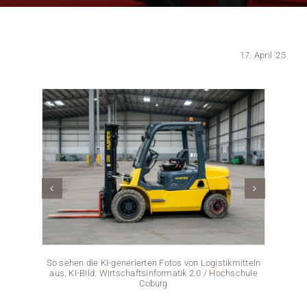
Medien
17. April '25
Stellenangebote
News
Veranstaltungen
Cara Ga
Studien
So sehen die KI-generierten Fotos von Logistikmitteln
BMW 
aus. KI-Bild: Wirtschaftsinformatik 2.0 / Hochschule
er
Coburg