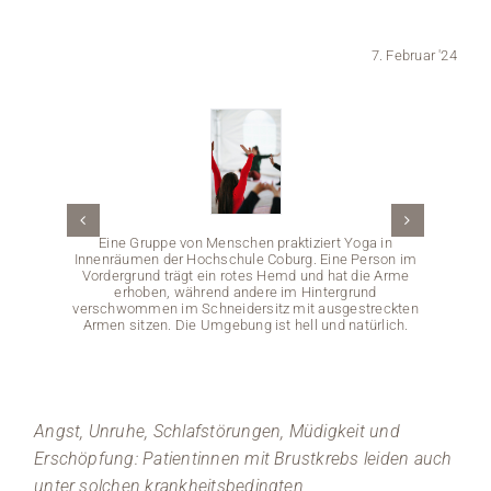
Medien
7. Februar '24
Stellenangebote
News
Veranstaltungen
Eine Gruppe von Menschen praktiziert Yoga in
Innenräumen der Hochschule Coburg. Eine Person im
Vordergrund trägt ein rotes Hemd und hat die Arme
erhoben, während andere im Hintergrund
verschwommen im Schneidersitz mit ausgestreckten
Armen sitzen. Die Umgebung ist hell und natürlich.
Eine P
trägt
einem
dessen 
Angst, Unruhe, Schlafstörungen, Müdigkeit und
Erschöpfung: Patientinnen mit Brustkrebs leiden auch
unter solchen krankheitsbedingten