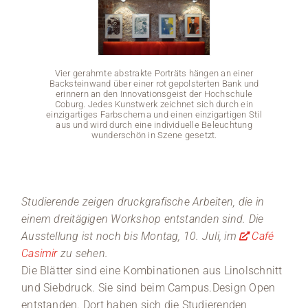
Medien
Stellenangebote
Vier gerahmte abstrakte Porträts hängen an einer
Backsteinwand über einer rot gepolsterten Bank und
erinnern an den Innovationsgeist der Hochschule
News
Coburg. Jedes Kunstwerk zeichnet sich durch ein
einzigartiges Farbschema und einen einzigartigen Stil
aus und wird durch eine individuelle Beleuchtung
Veranstaltungen
wunderschön in Szene gesetzt.
Vier
Backst
erin
Cobu
einziga
aus 
Studierende zeigen druckgrafische Arbeiten, die in
einem dreitägigen Workshop entstanden sind. Die
Ausstellung ist noch bis Montag, 10. Juli, im
Café
Casimir
zu sehen.
Die Blätter sind eine Kombinationen aus Linolschnitt
und Siebdruck. Sie sind beim Campus.Design Open
entstanden. Dort haben sich die Studierenden