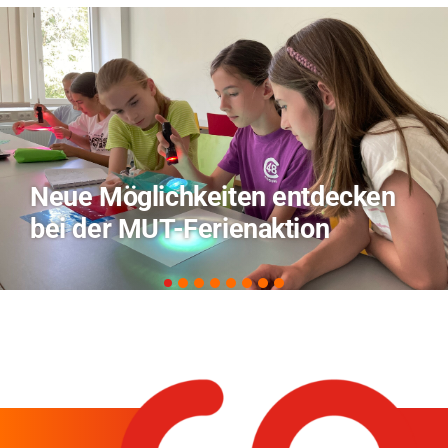
ten entdecken
TVO berichtet ü
enaktion
zu KI in der Land