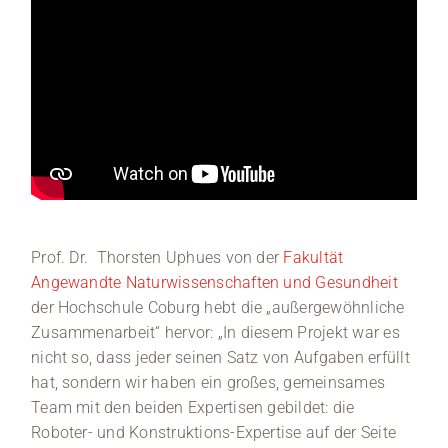
Prof. Dr. Thorsten Uphues von der
Fakultät
Angewandte Naturwissenschaften und Gesundheit
der Hochschule Coburg hebt die „außergewöhnliche
Zusammenarbeit“ hervor: „In diesem Projekt war es
nicht so, dass jeder seinen Satz von Aufgaben erfüllt
hat, sondern wir haben ein großes, gemeinsames
Team mit den beiden Expertisen gebildet: die
Roboter- und Konstruktions-Expertise auf der Seite