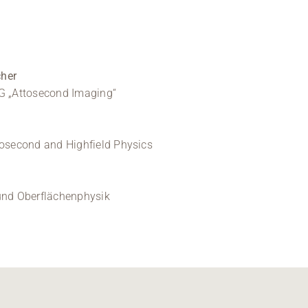
cher
RG „Attosecond Imaging“
tosecond and Highfield Physics
- und Oberflächenphysik