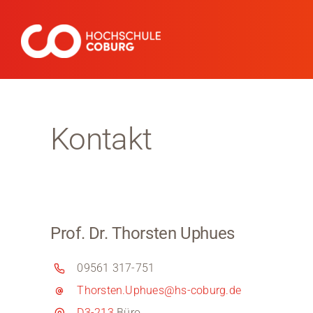
Zum
Inhalt
springen
Kontakt
Prof. Dr. Thorsten Uphues
09561 317-751
Thorsten.Uphues@hs-coburg.de
D3-213
Büro