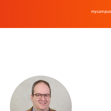
mycampu
Studieren
Forschen
Kooperieren
Hochschule Coburg
Regionalentwicklun
Entdecke die Region
Informationen für …