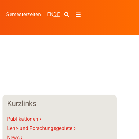
EN
DE
s
Semesterzeiten
Toggle
Navigation
g
Kurzlinks
›
Publikationen
›
Lehr- und Forschungsgebiete
›
News