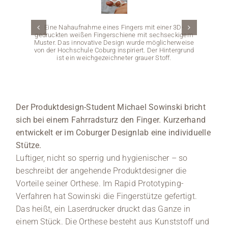
Medien
Eine Nahaufnahme eines Fingers mit einer 3D-
gedruckten weißen Fingerschiene mit sechseckigem
Muster. Das innovative Design wurde möglicherweise
Stellenangebote
von der Hochschule Coburg inspiriert. Der Hintergrund
Nahau
ist ein weichgezeichneter grauer Stoff.
Holzober
Hammer
News
Hochsch
und
Gebrauc
Veranstaltungen
di
Der Produktdesign-Student Michael Sowinski bricht
sich bei einem Fahrradsturz den Finger. Kurzerhand
entwickelt er im Coburger Designlab eine individuelle
Stütze.
Luftiger, nicht so sperrig und hygienischer – so
beschreibt der angehende Produktdesigner die
Vorteile seiner Orthese. Im Rapid Prototyping-
Verfahren hat Sowinski die Fingerstütze gefertigt.
Das heißt, ein Laserdrucker druckt das Ganze in
einem Stück. Die Orthese besteht aus Kunststoff und