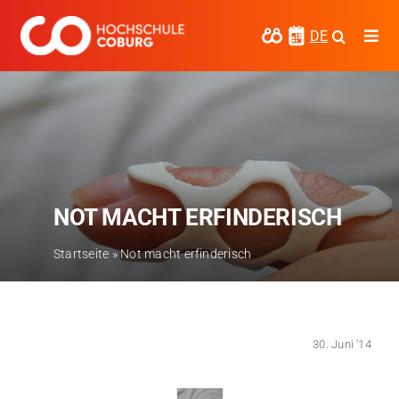
Zum
Inhalt
DE
Togg
springen
Navi
Studieren
Forschen
Kooperieren
NOT MACHT ERFINDERISCH
Hochschule Coburg
Startseite
»
Not macht erfinderisch
Regionalentwicklung
Entdecke die Region
30. Juni '14
Informationen für …
Kontakt