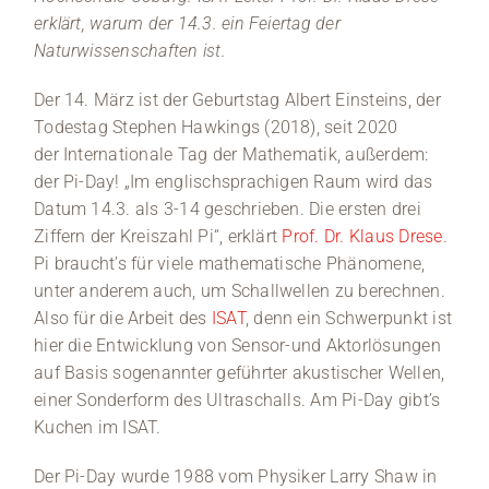
and
erklärt, warum der 14.3. ein Feiertag der
präse
ne
Naturwissenschaften ist.
Der 14. März ist der Geburtstag Albert Einsteins, der
Todestag Stephen Hawkings (2018), seit 2020
der Internationale Tag der Mathematik, außerdem:
der Pi-Day! „Im englischsprachigen Raum wird das
Datum 14.3. als 3-14 geschrieben. Die ersten drei
Ziffern der Kreiszahl Pi“, erklärt
Prof. Dr. Klaus Drese
.
Pi braucht’s für viele mathematische Phänomene,
unter anderem auch, um Schallwellen zu berechnen.
Also für die Arbeit des
ISAT
, denn ein Schwerpunkt ist
hier die Entwicklung von Sensor-und Aktorlösungen
auf Basis sogenannter geführter akustischer Wellen,
einer Sonderform des Ultraschalls. Am Pi-Day gibt’s
Kuchen im ISAT.
Der Pi-Day wurde 1988 vom Physiker Larry Shaw in