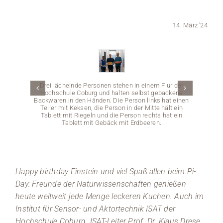
Medien
14. März '24
Stellenangebote
News
Drei lächelnde Personen stehen in einem Flur der
Veranstaltungen
Hochschule Coburg und halten selbst gebackene
Backwaren in den Händen. Die Person links hat einen
Teller mit Keksen, die Person in der Mitte hält ein
Tablett mit Riegeln und die Person rechts hat ein
Tablett mit Gebäck mit Erdbeeren.
Happy birthday Einstein und viel Spaß allen beim Pi-
Day: Freunde der Naturwissenschaften genießen
heute weltweit jede Menge leckeren Kuchen. Auch im
Drei
Institut für Sensor- und Aktortechnik ISAT der
Coburg.
Back
Hochschule Coburg. ISAT-Leiter Prof. Dr. Klaus Drese