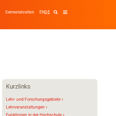
EN
DE
s
Semesterzeiten
Toggle
Navigation
g
Kurzlinks
›
Lehr- und Forschungsgebiete
›
Lehrveranstaltungen
›
Funktionen in der Hochschule