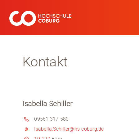
Zum
Inhalt
springen
Kontakt
Isabella Schiller
09561 317-580
Isabella.Schiller@hs-coburg.de
10-120
Büro