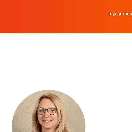
mycampu
Studieren
Forschen
Kooperieren
Hochschule Coburg
Regionalentwicklun
Entdecke die Region
Informationen für …