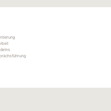
ntierung
rbeit
delns
esprächsführung