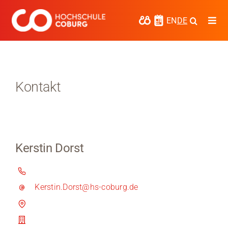
Zum
Inhalt
EN
DE
Togg
springen
Navi
Studieren
Forschen
Kontakt
Kooperieren
Hochschule Coburg
Kerstin Dorst
Regionalentwicklung
Entdecke die Region
Kerstin.Dorst@hs-coburg.de
Informationen für …
Kontakt