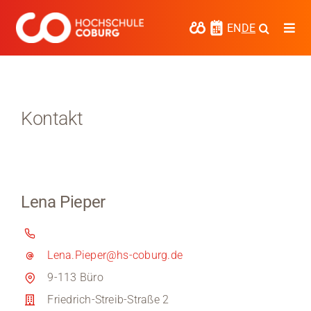
Zum
Inhalt
EN
DE
Togg
springen
Navi
Studieren
Forschen
Kontakt
Kooperieren
Hochschule Coburg
Lena Pieper
Regionalentwicklung
Entdecke die Region
Lena.Pieper@hs-coburg.de
Informationen für …
9-113 Büro
Friedrich-Streib-Straße 2
Kontakt