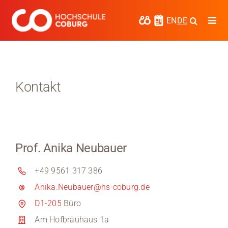
Zum
Inhalt
EN
DE
Togg
springen
Navi
Studieren
Forschen
Kontakt
Kooperieren
Hochschule Coburg
Prof. Anika Neubauer
Regionalentwicklung
+49 9561 317 386
Entdecke die Region
Anika.Neubauer@hs-coburg.de
Informationen für …
D1-205
Büro
Am Hofbräuhaus 1a
Kontakt