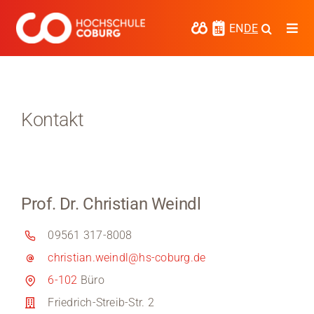
Zum
Inhalt
EN
DE
Togg
springen
Navi
Studieren
Forschen
Kontakt
Kooperieren
Hochschule Coburg
Prof. Dr. Christian Weindl
Regionalentwicklung
09561 317-8008
Entdecke die Region
christian.weindl@hs-coburg.de
Informationen für …
6-102
Büro
Friedrich-Streib-Str. 2
Kontakt