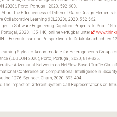
 2020), Porto, Portugal, 2020, 592-600.
 About the Effectiveness of Different Game Design Elements f
ve Collaborative Learning (ICL2020), 2020, 552-562.
enges in Software Engineering Capstone Projects. In Proc. 15th
Portugal, 2020, 135-140, online verfügbar unter
www.think
IN – Erkenntnisse und Perspektiven. In Didaktiknachrichten 1
g Learning Styles to Accommodate for Heterogeneous Groups of 
ence (EDUCON 2020), Porto, Portugal, 2020, 819-826.
erative Adversarial Networks on NetFlow-Based Traffic Classific
rnational Conference on Computational Intelligence in Security
uting 1276, Springer, Cham, 2020, 393-404.
o: The Impact of Different System Call Representations on Intru