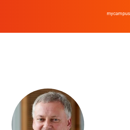
mycampu
Studieren
Forschen
Kooperieren
Hochschule Coburg
Regionalentwicklun
Entdecke die Region
Informationen für …