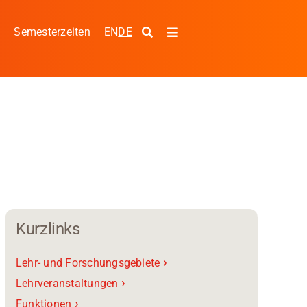
EN
DE
s
Semesterzeiten
Toggle
Navigation
g
Kurzlinks
›
Lehr- und Forschungsgebiete
›
Lehrveranstaltungen
›
Funktionen