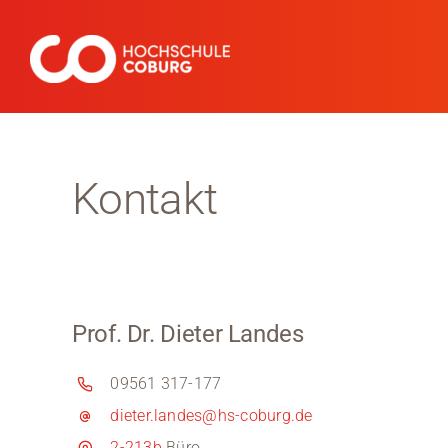
Zum
Inhalt
springen
Kontakt
Prof. Dr. Dieter Landes
09561 317-177
dieter.landes@hs-coburg.de
2-213b
Büro