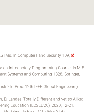
 LSTMs. In Computers and Security 109,
or an Introductory Programming Course. In M.E.
ligent Systems and Computing 1328. Springer,
ists? In Proc. 12th IEEE Global Engineering
 D. Landes: Totally Different and yet so Alike:
ering Education (ECSEE’20), 2020, 12-21.
UML Modeling. In Proc. 11th IEEE Global