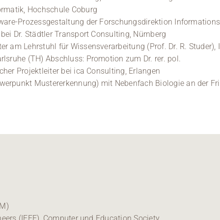
formatik, Hochschule Coburg
ftware-Prozessgestaltung der Forschungsdirektion Information
 bei Dr. Städtler Transport Consulting, Nürnberg
er am Lehrstuhl für Wissensverarbeitung (Prof. Dr. R. Studer),
rlsruhe (TH) Abschluss: Promotion zum Dr. rer. pol.
cher Projektleiter bei ica Consulting, Erlangen
werpunkt Mustererkennung) mit Nebenfach Biologie an der Fri
CM)
gineers (IEEE), Computer und Education Society