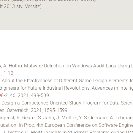
t 2013 stv. Vorsitz)
des, A. Hotho: Malware Detection on Windows Audit Logs Using
1, 1-12.
 About the Effectiveness of Different Game Design Elements f
ngineers for Future Industrial Revolutions, Advances in Intel
98-2_46
, 2021, 499-509.
 to Design a Competence-Oriented Study Program for Data Scient
n, Österreich, 2021, 1595-1599.
geest, R. Reuter, S. Jahn, J. Mottok, Y. Sedelmaier, A. Lehmann,
ucation. In Proc. 4th European Conference on Software Engine
es, J. Mottok, C. Wolff: Insights in Students’ Problems during 