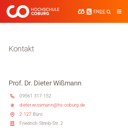
Zum
Inhalt
EN
DE
Togg
springen
Navi
Studieren
Forschen
Kontakt
Kooperieren
Hochschule Coburg
Prof. Dr. Dieter Wißmann
Regionalentwicklung
09561 317-152
Entdecke die Region
dieter.wissmann@hs-coburg.de
Informationen für …
2-127
Büro
Friedrich-Streib-Str. 2
Kontakt