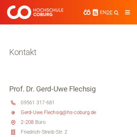
Zum
Inhalt
EN
DE
Togg
springen
Navi
Studieren
Forschen
Kontakt
Kooperieren
Hochschule Coburg
Prof. Dr. Gerd-Uwe Flechsig
Regionalentwicklung
09561 317-681
Entdecke die Region
Gerd-Uwe.Flechsig@hs-coburg.de
Informationen für …
2-208
Büro
Friedrich-Streib-Str. 2
Kontakt