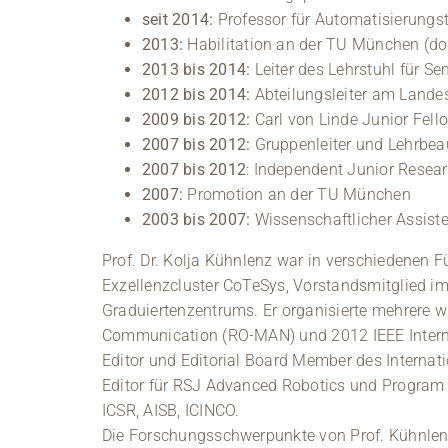
seit 2014:
Professor für Automatisierungs
2013:
Habilitation an der TU München (dort
2013 bis 2014:
Leiter des Lehrstuhl für Se
2012 bis 2014:
Abteilungsleiter am Lande
2009 bis 2012:
Carl von Linde Junior Fell
2007 bis 2012:
Gruppenleiter und Lehrbea
2007 bis 2012
: Independent Junior Resea
2007:
Promotion an der TU München
2003 bis 2007:
Wissenschaftlicher Assist
Prof. Dr. Kolja Kühnlenz war in verschiedenen F
Exzellenzcluster CoTeSys, Vorstandsmitglied i
Graduiertenzentrums. Er organisierte mehrere 
Communication (RO-MAN) und 2012 IEEE Internat
Editor und Editorial Board Member des Internati
Editor für RSJ Advanced Robotics und Program 
ICSR, AISB, ICINCO.
Die Forschungsschwerpunkte von Prof. Kühnlenz