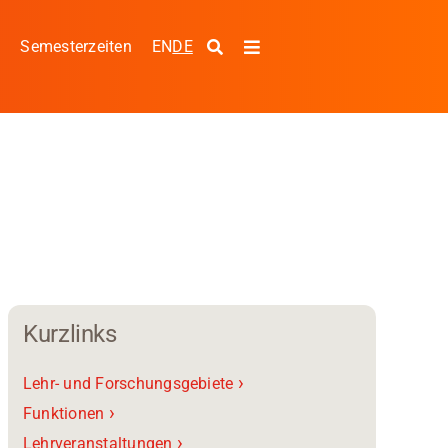
EN
DE
s
Semesterzeiten
Toggle
Navigation
g
Kurzlinks
›
Lehr- und Forschungsgebiete
›
Funktionen
›
Lehrveranstaltungen