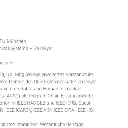
, TU München
hnical Systems – CoTeSys“
München
g, u.a. Mitglied des erweiterten Vorstands im
Vorsitzender des DFG Exzelenzcluster CoTeSys
mposium on Robot and Human Interactive
 (ARSO) als Program Chair. Er ist Associate
Editor im IEEE RAS CEB und IEEE ICRB, Guest
 IEEE ICARCV, IEEE AIM, IEEE CIRA, IEEE HSI,
boter-Interaktion. Wesentliche Beiträge