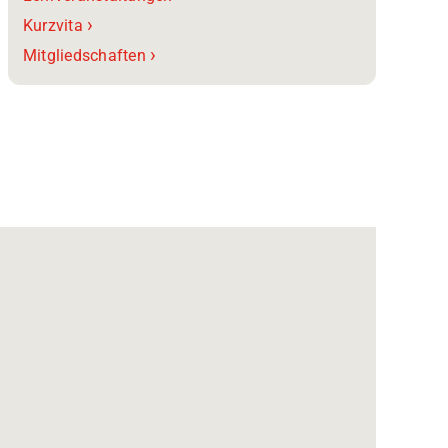
›
Kurzvita
›
Mitgliedschaften