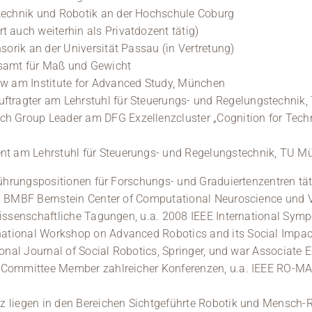
technik und Robotik an der Hochschule Coburg
 auch weiterhin als Privatdozent tätig)
nsorik an der Universität Passau (in Vertretung)
samt für Maß und Gewicht
ow am Institute for Advanced Study, München
uftragter am Lehrstuhl für Steuerungs- und Regelungstechnik
rch Group Leader am DFG Exzellenzcluster „Cognition for Tec
ent am Lehrstuhl für Steuerungs- und Regelungstechnik, TU 
ührungspositionen für Forschungs- und Graduiertenzentren täti
m BMBF Bernstein Center of Computational Neuroscience und 
wissenschaftliche Tagungen, u.a. 2008 IEEE International Sy
ional Workshop on Advanced Robotics and its Social Impacts
onal Journal of Social Robotics, Springer, und war Associate 
Committee Member zahlreicher Konferenzen, u.a. IEEE RO-MAN,
 liegen in den Bereichen Sichtgeführte Robotik und Mensch-Ro