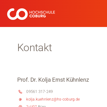
Zum
Inhalt
springen
Kontakt
Prof. Dr. Kolja Ernst Kühnlenz
09561 317-249
kolja.kuehnlenz@hs-coburg.de
2-U07
Büro