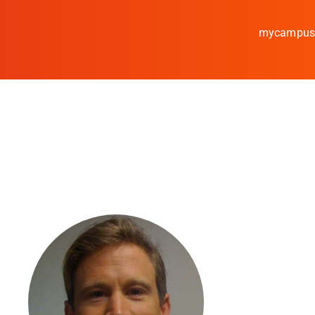
mycampu
Studieren
Forschen
Kooperieren
Hochschule Coburg
Regionalentwicklun
Entdecke die Region
Informationen für …