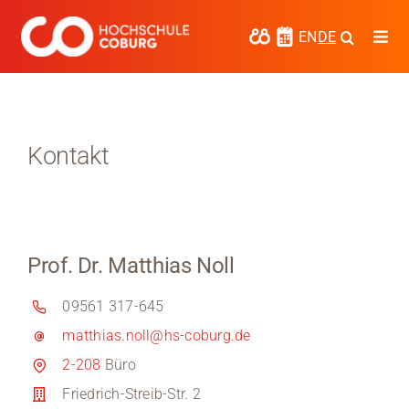
Zum
Inhalt
EN
DE
Togg
springen
Navi
Studieren
Forschen
Kontakt
Kooperieren
Hochschule Coburg
Prof. Dr. Matthias Noll
Regionalentwicklung
09561 317-645
Entdecke die Region
matthias.noll@hs-coburg.de
Informationen für …
2-208
Büro
Friedrich-Streib-Str. 2
Kontakt