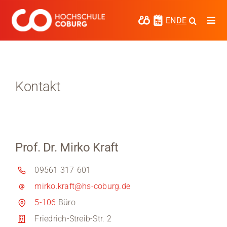
Zum
Inhalt
EN
DE
Togg
springen
Navi
Studieren
Forschen
Kontakt
Kooperieren
Hochschule Coburg
Prof. Dr. Mirko Kraft
Regionalentwicklung
09561 317-601
Entdecke die Region
mirko.kraft@hs-coburg.de
Informationen für …
5-106
Büro
Friedrich-Streib-Str. 2
Kontakt