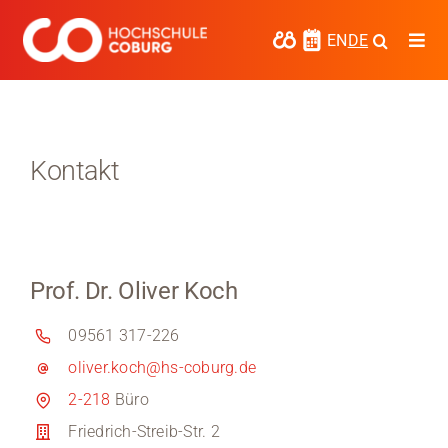
Zum
Inhalt
EN
DE
Togg
springen
Navi
Studieren
Forschen
Kontakt
Kooperieren
Hochschule Coburg
Prof. Dr. Oliver Koch
Regionalentwicklung
09561 317-226
Entdecke die Region
oliver.koch@hs-coburg.de
Informationen für …
2-218
Büro
Friedrich-Streib-Str. 2
Kontakt