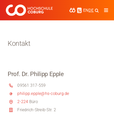
Zum
Inhalt
EN
DE
Togg
springen
Navi
Studieren
Forschen
Kontakt
Kooperieren
Hochschule Coburg
Prof. Dr. Philipp Epple
Regionalentwicklung
09561 317-559
Entdecke die Region
philipp.epple@hs-coburg.de
Informationen für …
2-224
Büro
Friedrich-Streib-Str. 2
Kontakt