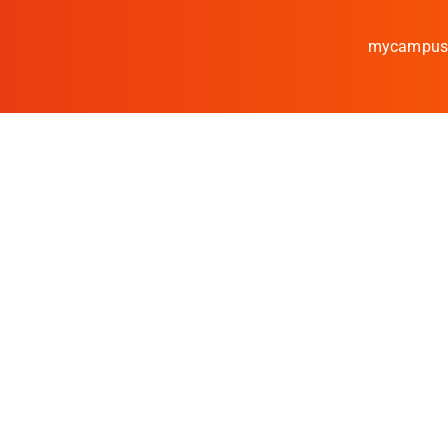
mycampu
Studieren
Forschen
Kooperieren
Hochschule Coburg
Regionalentwicklun
Entdecke die Region
Informationen für …