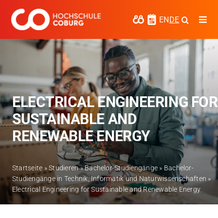
Zum
Inhalt
EN
DE
Togg
springen
Navi
Studieren
Forschen
Kooperieren
ELECTRICAL ENGINEERING FOR
SUSTAINABLE AND
Hochschule Coburg
RENEWABLE ENERGY
Regionalentwicklung
Entdecke die Region
Startseite
»
Studieren
»
Bachelor-Studiengänge
»
Bachelor-
Studiengänge in Technik, Informatik und Naturwissenschaften
»
Electrical Engineering for Sustainable and Renewable Energy
Informationen für …
Kontakt