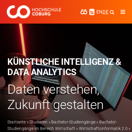
Zum
Inhalt
EN
DE
Togg
springen
Navi
Studieren
Forschen
Kooperieren
KÜNSTLICHE INTELLIGENZ &
DATA ANALYTICS
Hochschule Coburg
Daten verstehen,
Regionalentwicklung
Zukunft gestalten
Entdecke die Region
Informationen für …
Startseite
»
Studieren
»
Bachelor-Studiengänge
»
Bachelor-
Studiengänge im Bereich Wirtschaft
»
Wirtschaftsinformatik 2.0
»
Kontakt