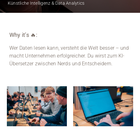
Künstliche Intelligenz & Data Analytics
Medien
Stellenangebote
Why it’s 🔥:
News
Wer Daten lesen kann, versteht die Welt besser – und
macht Unternehmen erfolgreicher. Du wirst zum KI-
Veranstaltungen
Übersetzer zwischen Nerds und Entscheidern.